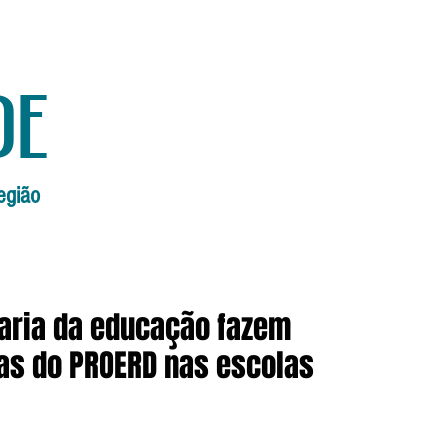
de
egião
Início
Edições Anteriores
Edi
etaria da educação fazem
as do PROERD nas escolas