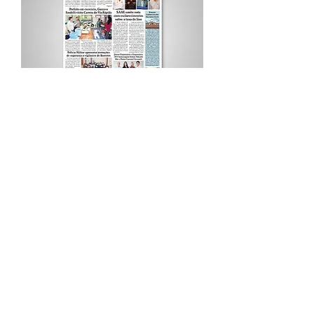
Procurar por Tags
A Cidade
Siga o Jornal