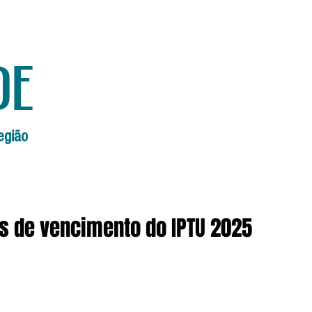
de
egião
Início
Edições Anteriores
Edi
as de vencimento do IPTU 2025