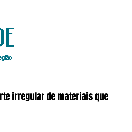
de
egião
Início
Edições Anteriores
Edi
rte irregular de materiais que