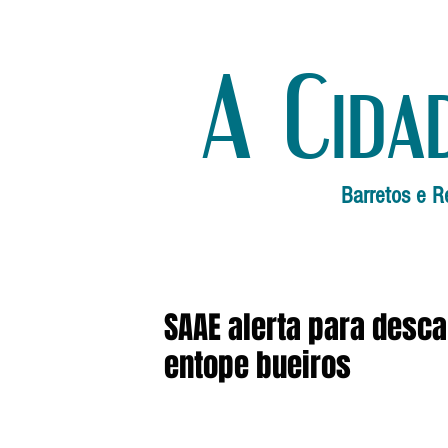
A Cida
Barretos e R
SAAE alerta para desca
entope bueiros