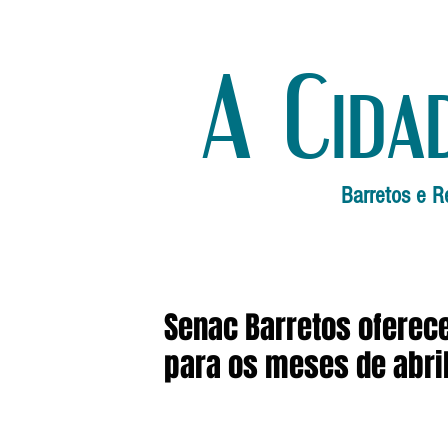
A Cida
Barretos e R
Senac Barretos oferec
para os meses de abri