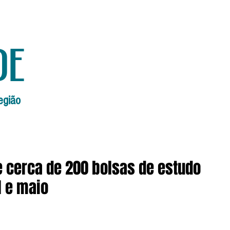
de
egião
Início
Edições Anteriores
Edi
e cerca de 200 bolsas de estudo
l e maio